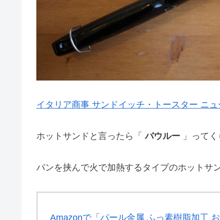
イタリア商事 サンドイッチ・トースター ニュー
ホットサンドと言ったら「
バウルー
」ってく
パンを挟んで火で加熱するタイプのホットサ
Amazonで「パール金属 ふっ素樹脂加工 