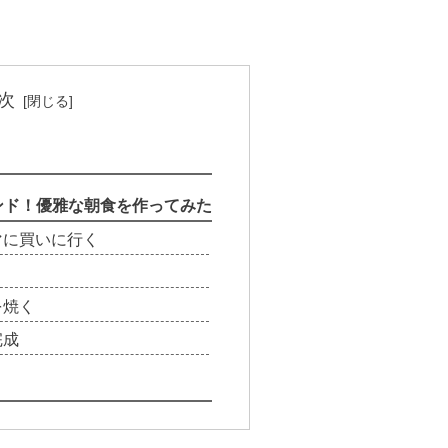
次
ンド！優雅な朝食を作ってみた
マに買いに行く
を焼く
完成