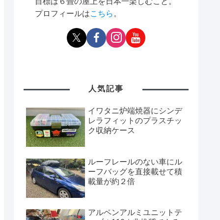
目標は６畳の屋上を日本一楽しむこと。
プロフィールは
こちら
。
人気記事
イワタニ炉端焼器にシンデ
レラフィットのプラスチッ
ク収納ケース
ルーフレールのない車にル
ーフバッグを直接載せて積
載量が約２倍
アルペンアルミユニットテ