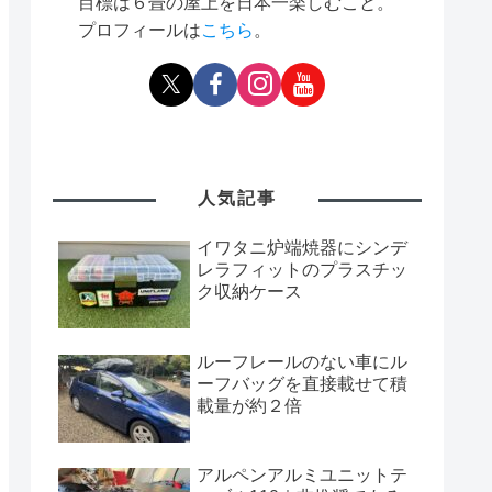
目標は６畳の屋上を日本一楽しむこと。
プロフィールは
こちら
。
人気記事
イワタニ炉端焼器にシンデ
レラフィットのプラスチッ
ク収納ケース
ルーフレールのない車にル
ーフバッグを直接載せて積
載量が約２倍
アルペンアルミユニットテ