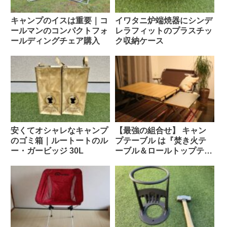
キャンプのイスは重要｜コ
イワタニ炉端焼器にシンデ
ールマンのコンパクトフォ
レラフィットのプラスチッ
ールディングチェア購入
ク収納ケース
安くてオシャレなキャンプ
【最強の組合せ】 キャン
のゴミ箱｜ルートートのル
プテーブル は『焚き火テ
ー・ガービッジ 30L
ーブル＆ロールトップテー
ブル』で決まり