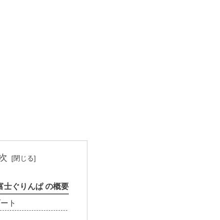
次
富士ぐりんぱ の概要
ゾート