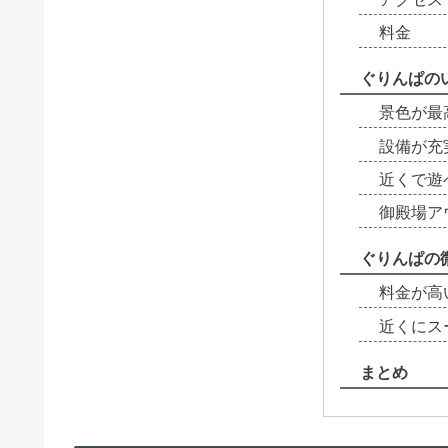
料金
ぐりんぱの
景色が最
設備が充
近くで遊
御殿場ア
ぐりんぱの
料金が高
近くにス
まとめ