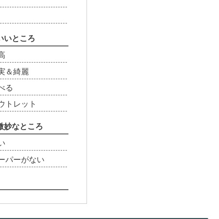
いいところ
高
実＆綺麗
べる
ウトレット
微妙なところ
い
ーパーがない